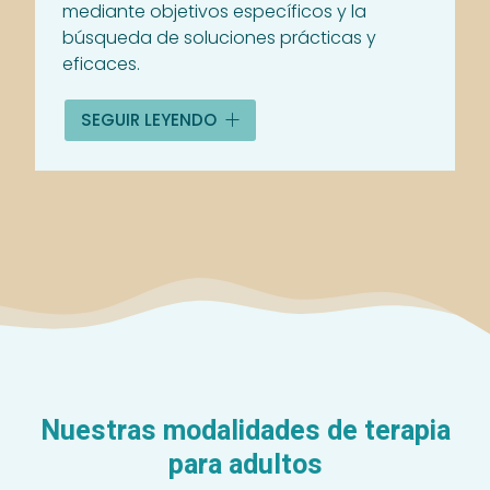
mediante objetivos específicos y la
búsqueda de soluciones prácticas y
eficaces.
Este acompañamiento permite desarrollar
SEGUIR LEYENDO
herramientas personales para gestionar el
día a día y recuperar el
bienestar integral
.
No lo pienses más y
solicita una sesión
para iniciar tu cambio.
Nuestras modalidades de terapia
para adultos