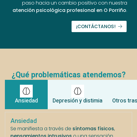
paso hacia un cambio positivo con nuestra
atención psicológica profesional en O Porriño
.
¡CONTÁCTANOS!
¿Qué problemáticas atendemos?
Ansiedad
Depresión y distimia
Otros tra
Ansiedad
Se manifiesta a través de
síntomas físicos
,
pensamientos intrusivos
o una sensación